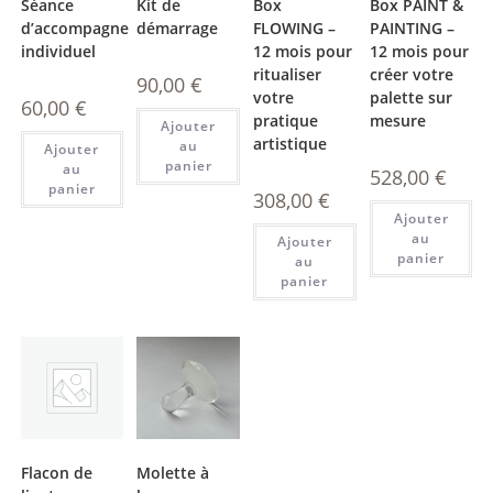
Séance
Kit de
Box
Box PAINT &
d’accompagnement
démarrage
FLOWING –
PAINTING –
individuel
12 mois pour
12 mois pour
ritualiser
créer votre
90,00
€
votre
palette sur
60,00
€
pratique
mesure
Ajouter
artistique
au
Ajouter
panier
au
528,00
€
panier
308,00
€
Ajouter
au
Ajouter
panier
au
panier
Flacon de
Molette à