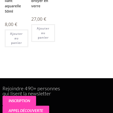
liant
broyer en
aquarelle
verre
50ml
27,00
€
8,00
€
Ajouter
au
Ajouter
panier
au
panier
Rejoindre 490+ personnes
qui lisent la newsletter
INSCRIPTION
APPEL DÉCOUVERTE