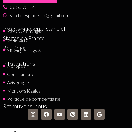
06 50 70 12 41
studiolespinceaux@gmail.com
Programme en distanciel
Paint & Painting®
Stages en France
Vedic Art®
Routines
Flowing Energy®
Informations
A propos
Communauté
Avis google
Mentions légales
Politique de confidentialité
Retrouvons-nous