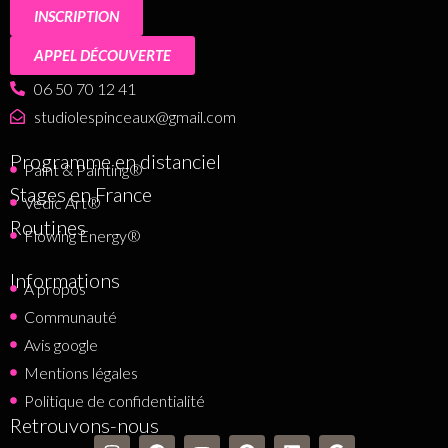
INSCRIPTION
APPEL DÉCOUVERTE
06 50 70 12 41
studiolespinceaux@gmail.com
Programme en distanciel
Paint & Painting®
Stages en France
Vedic Art®
Routines
Flowing Energy®
Informations
A propos
Communauté
Avis google
Mentions légales
Politique de confidentialité
Retrouvons-nous