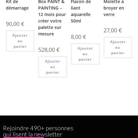
Kit de
Box PAINT &
Flacon de
Molette à
démarrage
PAINTING –
liant
broyer en
12 mois pour
aquarelle
verre
créer votre
50ml
90,00
€
palette sur
27,00
€
mesure
Ajouter
8,00
€
au
Ajouter
panier
au
Ajouter
528,00
€
panier
au
panier
Ajouter
au
panier
Rejoindre 490+ personnes
qui lisent la newsletter